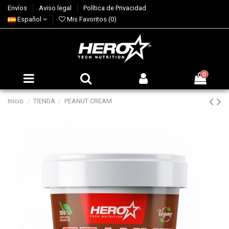
Envíos
Aviso legal
Política de Privacidad
Español
Mis Favoritos (
0
)
0
Inicio
TIENDA
PEANUT CREAM