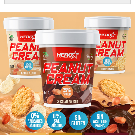
CHOCOLATE
:
Cacahuete
(83%), cacao en polvo
desgrasado (3,7%), aroma de chocolate,
leche
desnatada de
vaca en polvo, sal, edulcorante (sucralosa). Puede contener
trazas de
frutos de cáscara
. Sin azúcares añadidos.
Contiene azúcares naturalmente presentes. Fuente de
proteínas. 0% Sal añadida. Sin aceite de palma. Sin gluten.
Mantener en lugar fresco y seco, alejado de fuentes de
calor. Es importante mantener una dieta variada y
equilibrada y un estilo de vida saludable.