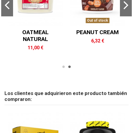
Out of stock
OATMEAL
PEANUT CREAM
NATURAL
6,32 €
11,00 €
Referencia
PROTEINAS - AMINOÁCIDOS - CARNITINAS - CONTROL
No reviews
147 - 148 -149
DE PESO - ALIMENTOS FUNCIONALES - AUMENTO MASA
ean13
8436582771496
MUSCULAR - FORMULAS DE CARBOHIDRATOS -
Los clientes que adquirieron este producto también
VITAMINAS Y MINERALES - PRODUCTOS ESPECIALES -
compraron:
APOYO ARTICULAR - BARRITAS ENERGETICAS -
FORMULAS PRE-ENTRENAMIENTO - TÓNICOS