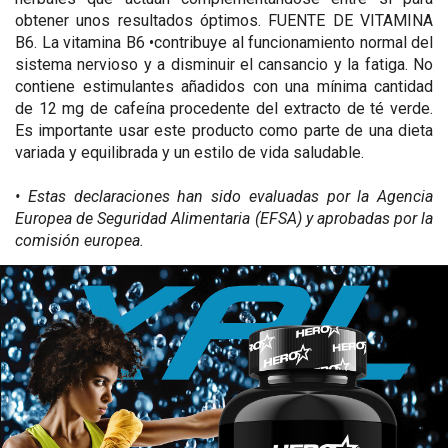
obtener unos resultados óptimos. FUENTE DE VITAMINA
B6. La vitamina B6 •contribuye al funcionamiento normal del
sistema nervioso y a disminuir el cansancio y la fatiga. No
contiene estimulantes añadidos con una mínima cantidad
de 12 mg de cafeína procedente del extracto de té verde.
Es importante usar este producto como parte de una dieta
variada y equilibrada y un estilo de vida saludable.
• Estas declaraciones han sido evaluadas por la Agencia
Europea de Seguridad Alimentaria (EFSA) y aprobadas por la
comisión europea.
Agente de carga (E460), extracto de diente de león
Tomar una dosis diaria (4 cápsulas) dividida en 2 servicios
(Taraxacum officinale (L.) Weber ex F.H.Wigg.) (raíz), cápsula
de 2 cápsulas con 500ml de agua cada uno. Tomar un
[agente de recubrimiento (E464)], extracto de té verde
servicio por la mañana y otro por la tarde. Prestar atención a
(Camellia sinensis (L.) Kuntze) (hoja), extracto de alcachofa
la hidratación durante el día.
(Cynara scolymus L.) (hoja), extracto de pilosella (Hieracium
pilosella L.) 5:1 (hojas, flores, raíces, hierba, rizoma),
extracto de gayuba (Arctostaphylos uva ursi L. Spreng.) 4:1
(hoja), extracto de espárrago (Asparagus officinalis L.) 10:1