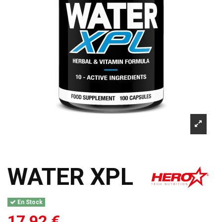
WATER XPL
En Stock
17,92 €