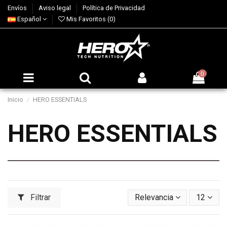
Envíos
Aviso legal
Política de Privacidad
Español
Mis Favoritos (
0
)
0
Inicio
HERO ESSENTIALS
HERO ESSENTIALS
Filtrar
Relevancia
12