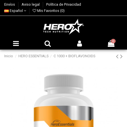
Envíos
Aviso legal
Política de Privacidad
Español
Mis Favoritos (
0
)
0
Inicio
HERO ESSENTIALS
C 1000 + BIOFLAVONOIDS