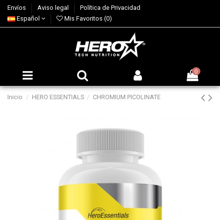
Envíos
Aviso legal
Política de Privacidad
Español
Mis Favoritos (
0
)
0
Inicio
HERO ESSENTIALS
CHROMIUM PICOLINATE