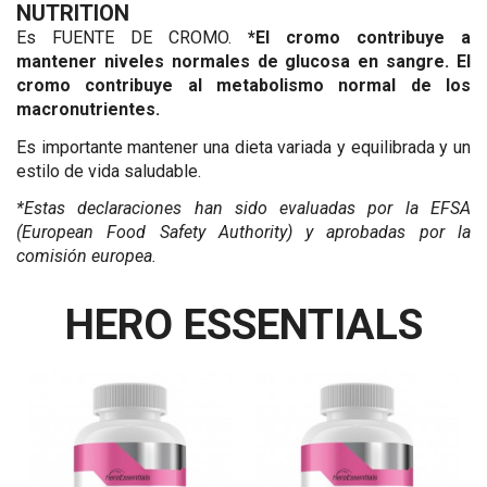
NUTRITION
Es FUENTE DE CROMO.
*El cromo contribuye a
mantener niveles normales de glucosa en sangre. El
cromo contribuye al metabolismo normal de los
macronutrientes.
Es importante mantener una dieta variada y equilibrada y un
estilo de vida saludable.
*Estas declaraciones han sido evaluadas por la EFSA
(European Food Safety Authority) y aprobadas por la
comisión europea.
INGREDIENTES
Tomar una dosis diaria (1 cápsula) con una comida.
: Maltodextrina, cápsula [agente de
HERO ESSENTIALS
recubrimiento (hidroxipropilmetilcelulosa), colorante
Dosis diaria recomendada: 1 cápsula
(complejos cúpricos de clorofilas y clorofilinas)],
Dosis por envase: 100
antiaglomerante (sales magnésicas de ácidos grasos),
picolinato de cromo.
ADVERTENCIAS
: Mantener en lugar
fresco y seco, el calor y el sol pueden dañar el envase.
Mantener fuera del alcance de los niños más pequeños.
Los complementos alimenticios no deben utilizarse como
sustituto de una dieta equilibrada. No superar la dosis diaria