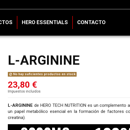
CTOS
HERO ESSENTIALS
CONTACTO
L-ARGININE
No hay suficientes productos en stock
23,80 €
Impuestos incluidos
L-ARGININE
de HERO TECH NUTRITION es un complemento alimen
un papel metabólico esencial en la formación de factores con
creatina).