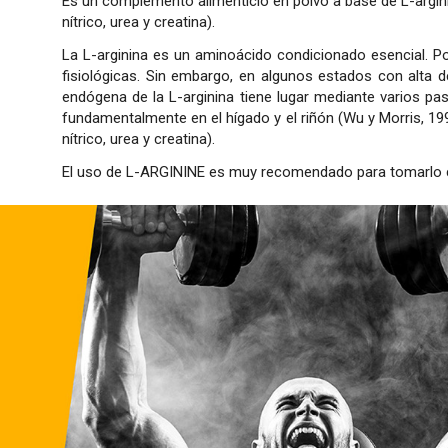
Es un complemento alimenticio en polvo a base de L-argini
nítrico, urea y creatina).
La L-arginina es un aminoácido condicionado esencial. Po
fisiológicas. Sin embargo, en algunos estados con alta 
endógena de la L-arginina tiene lugar mediante varios paso
fundamentalmente en el hígado y el riñón (Wu y Morris, 199
nítrico, urea y creatina).
El uso de L-ARGININE es muy recomendado para tomarlo 
L-arginina clorhidrato (HCL).
Tomar una dosis diaria (3 g) en 150 ml de agua.
ADVERTENCIAS
Dosis diaria recomendada: 3 g (1/2 dosificador)
: Mantener en lugar fresco y seco, el cal
expresamente recomendada. Los complementos alimenticios
Dosis por envase: 100
menores de 12 años.