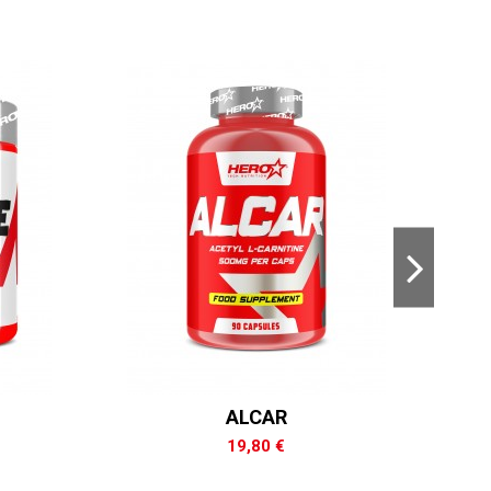
ALCAR
B
19,80 €