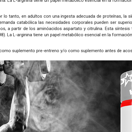
na. La L-arginina tiene un papel metabólico esencial en la formación
r lo tanto, en adultos con una ingesta adecuada de proteínas, la sí
demanda catabólica las necesidades corporales pueden ser superior
s, a partir de los aminóacidos aspartato y citrulina. Esta síntesis
8). La L-arginina tiene un papel metabólico esencial en la formació
como suplemento pre-entreno y/o como suplemento antes de acos
or y el sol pueden dañar el envase. Mantener fuera del alcance de lo
 no deben utilizarse como sustituto de una dieta equilibrada. No